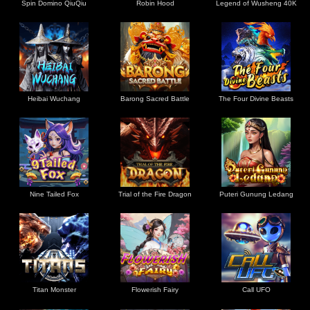
Spin Domino QiuQiu
Robin Hood
Legend of Wusheng 40K
Heibai Wuchang
Barong Sacred Battle
The Four Divine Beasts
Nine Tailed Fox
Trial of the Fire Dragon
Puteri Gunung Ledang
Titan Monster
Flowerish Fairy
Call UFO