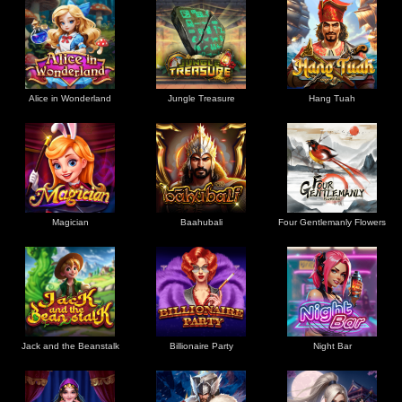
Alice in Wonderland
Jungle Treasure
Hang Tuah
Magician
Baahubali
Four Gentlemanly Flowers
Jack and the Beanstalk
Billionaire Party
Night Bar