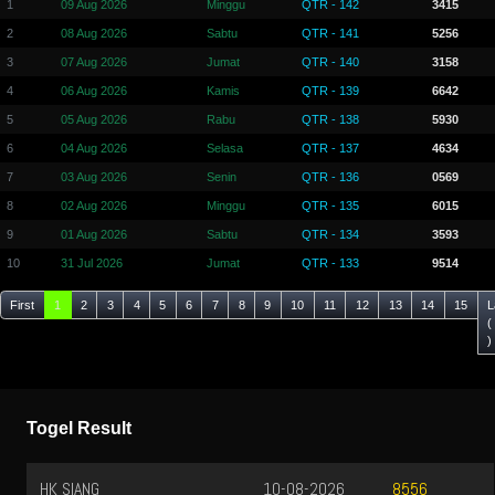
1
09 Aug 2026
Minggu
QTR - 142
3415
2
08 Aug 2026
Sabtu
QTR - 141
5256
3
07 Aug 2026
Jumat
QTR - 140
3158
4
06 Aug 2026
Kamis
QTR - 139
6642
5
05 Aug 2026
Rabu
QTR - 138
5930
6
04 Aug 2026
Selasa
QTR - 137
4634
7
03 Aug 2026
Senin
QTR - 136
0569
8
02 Aug 2026
Minggu
QTR - 135
6015
9
01 Aug 2026
Sabtu
QTR - 134
3593
10
31 Jul 2026
Jumat
QTR - 133
9514
First
1
2
3
4
5
6
7
8
9
10
11
12
13
14
15
L
(
)
Togel Result
HK SIANG
10-08-2026
8556