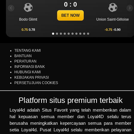
0 : 0
Previous
Nex
BET NOW
Union Saint-Gilloise
Kairat Almaty (n)
-0.75
-0.90
0.00
0.82
TENTANG KAMI
BANTUAN
PERATURAN
INFORMASI BANK
HUBUNGI KAMI
KEBIJAKAN PRIVASI
PERSETUJUAN COOKIES
Platform situs premium terbaik
Loyal4d adalah
Situs Favorit
yang telah memberikan dalam
hal kepuasan semua member dan Loyal4D selalu terus
berusaha meningkatkan kepercayaan semua para member
setia Loyal4d. Pusat Loyal4d selalu memberikan pelayanan