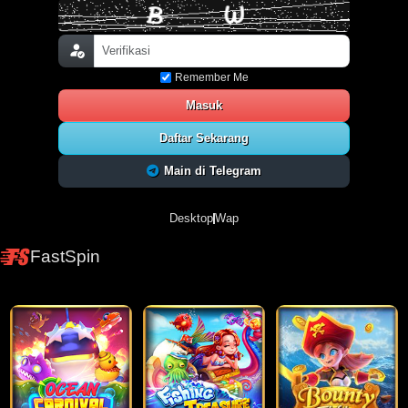
Remember Me
Masuk
Daftar Sekarang
Main di Telegram
Desktop
Wap
FastSpin