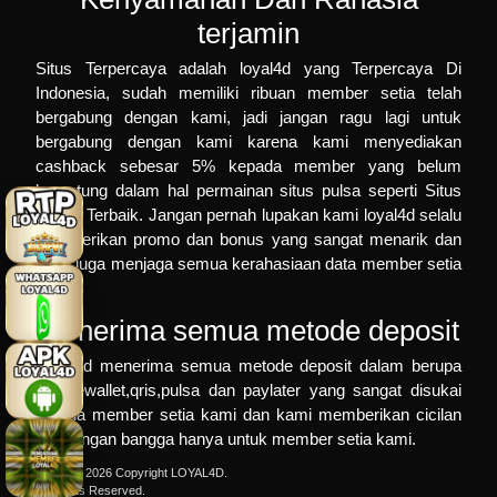
terjamin
Situs Terpercaya adalah
loyal4d
yang Terpercaya Di
Indonesia, sudah memiliki ribuan member setia telah
bergabung dengan kami, jadi jangan ragu lagi untuk
bergabung dengan kami karena kami menyediakan
cashback sebesar 5% kepada member yang belum
beruntung dalam hal permainan
situs pulsa
seperti
Situs
Online Terbaik
. Jangan pernah lupakan kami loyal4d selalu
memberikan promo dan bonus yang sangat menarik dan
kami juga menjaga semua kerahasiaan data member setia
kami.
Menerima semua metode deposit
Loyal4d
menerima semua metode deposit dalam berupa
bank,ewallet,qris,pulsa dan paylater yang sangat disukai
semua member setia kami dan kami memberikan cicilan
0% dengan bangga hanya untuk member setia kami.
© 2015 - 2026 Copyright LOYAL4D.
All Rights Reserved.