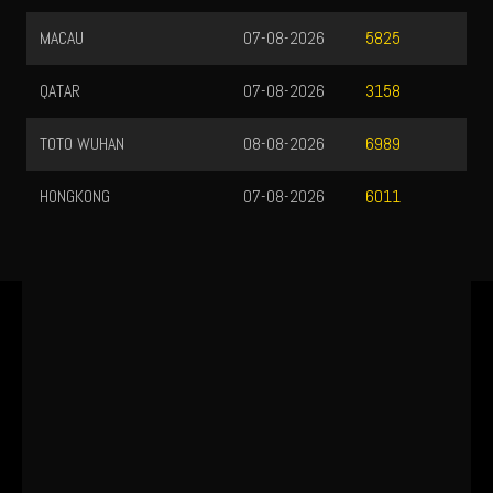
MACAU
07-08-2026
5825
QATAR
07-08-2026
3158
TOTO WUHAN
08-08-2026
6989
HONGKONG
07-08-2026
6011