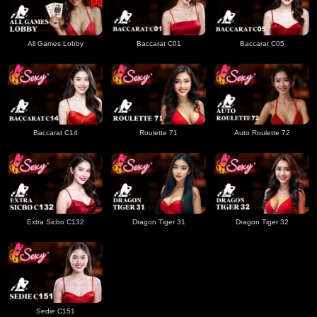
All Games Lobby
Baccarat C01
Baccarat C05
Baccarat C14
Roulette 71
Auto Roulette 72
Extra Sicbo C132
Dragon Tiger 31
Dragon Tiger 32
Sedie C151