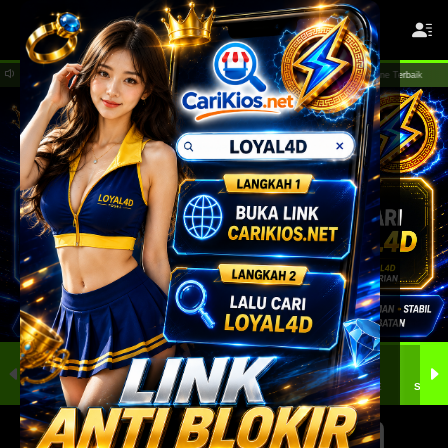
Judi Online Terbaik
Selamat Datang di Loyal4D Bandar Judi Online Terbaik
TOGEL
SLOT
LIVE CASINO
SPORT
ARCADE
SABU