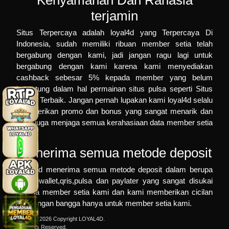
Kenyamanan Dan Rahasia
terjamin
Situs Terpercaya adalah
loyal4d
yang Terpercaya Di
Indonesia, sudah memiliki ribuan member setia telah
bergabung dengan kami, jadi jangan ragu lagi untuk
bergabung dengan kami karena kami menyediakan
cashback sebesar 5% kepada member yang belum
beruntung dalam hal permainan
situs pulsa
seperti
Situs
Online Terbaik
. Jangan pernah lupakan kami loyal4d selalu
memberikan promo dan bonus yang sangat menarik dan
kami juga menjaga semua kerahasiaan data member setia
kami.
Menerima semua metode deposit
Loyal4d
menerima semua metode deposit dalam berupa
bank,ewallet,qris,pulsa dan paylater yang sangat disukai
semua member setia kami dan kami memberikan cicilan
0% dengan bangga hanya untuk member setia kami.
© 2015 - 2026 Copyright LOYAL4D.
All Rights Reserved.