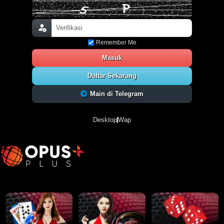
Remember Me
Masuk
Daftar Sekarang
Main di Telegram
Desktop
Wap