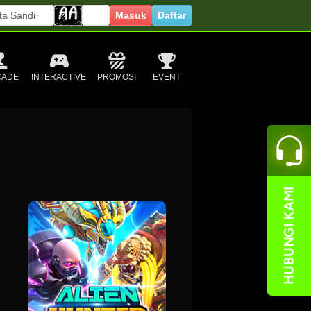
Masuk
Daftar
CADE
INTERACTIVE
PROMOSI
EVENT