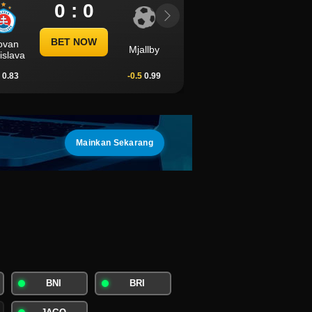
0 : 0
Next
BET NOW
Argentina
e-Finland
.75
0.36
-0.75
-0.70
Mainkan Sekarang
BNI
BRI