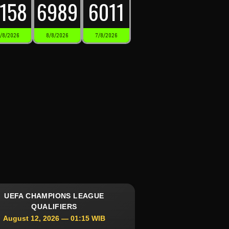
158
6989
6011
/8/2026
8/8/2026
7/8/2026
E-FOOTBALL F24 INTERNATIONAL
FRIENDLY
August 8, 2026 — 01:15 WIB