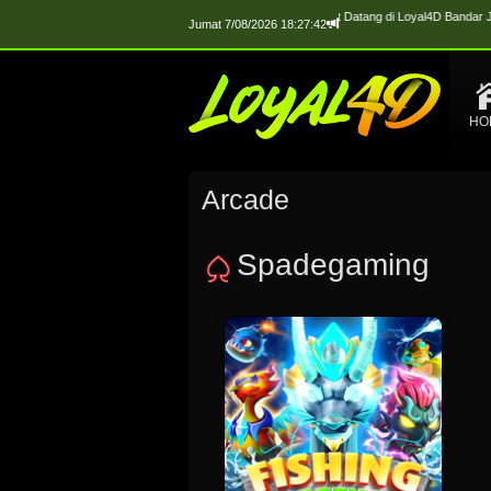
Selamat Datang di Loyal4D Bandar Judi 
Jumat 7/08/2026 18:27:43
HO
Arcade
Spadegaming