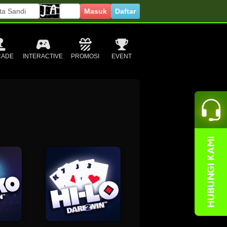
Masuk
Daftar
CADE
INTERACTIVE
PROMOSI
EVENT