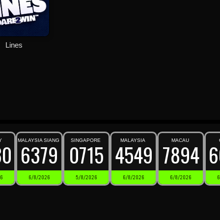
Lines
Y
MALAYSIA SIANG
SINGAPORE
MALAYSIA
MACAU
30
6379
0715
4549
7894
6
26
6/8/2026
5/8/2026
6/8/2026
6/8/2026
6