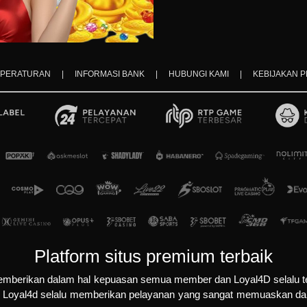
PERATURAN
|
INFORMASI BANK
|
HUBUNGI KAMI
|
KEBIJAKAN P
Platform situs premium terbaik
emberikan dalam hal kepuasan semua member dan Loyal4D selalu t
 Loyal4d selalu memberikan pelayanan yang sangat memuaskan dan 