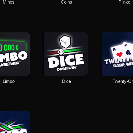
Mines
Coins
Plinko
Limbo
Dice
Twenty-O