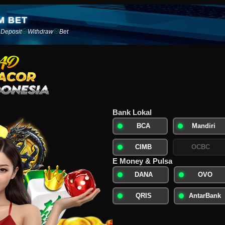
M BET
Deposit
Withdraw
Bet
Bank Lokal
BCA
Mandiri
CIMB
OCBC
E Money & Pulsa
DANA
OVO
QRIS
AntarBank