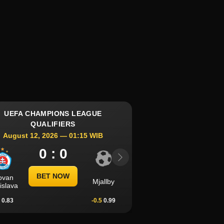
E-FOOTBALL F24 ELITE CLUB
FRIENDLY
August 7, 2026 — 11:15 WIB
0 : 0
Next
BET NOW
evilla
e-Barcelona
5
-0.96
0.5
0.72