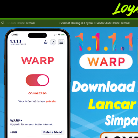
Online Terbaik
Selamat Datang di Loyal4D Bandar Judi Online Terbaik