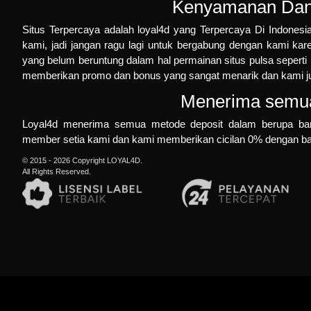
Kenyamanan Dan 
Situs Terpercaya adalah
loyal4d
yang Terpercaya Di Indonesi
kami, jadi jangan ragu lagi untuk bergabung dengan kami 
yang belum beruntung dalam hal permainan
situs pulsa
seperti
memberikan promo dan bonus yang sangat menarik dan kami j
Menerima semua
Loyal4d
menerima semua metode deposit dalam berupa bank,
member setia kami dan kami memberikan cicilan 0% dengan b
© 2015 - 2026 Copyright LOYAL4D.
All Rights Reserved.