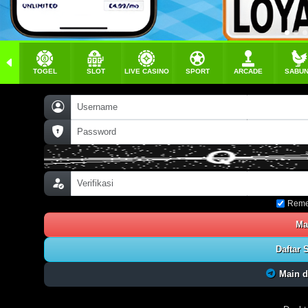
TOGEL
SLOT
LIVE CASINO
SPORT
ARCADE
SABU
Reme
Ma
Daftar 
Main d