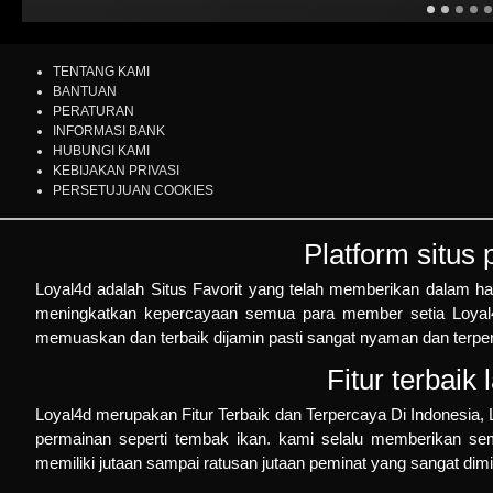
TENTANG KAMI
BANTUAN
PERATURAN
INFORMASI BANK
HUBUNGI KAMI
KEBIJAKAN PRIVASI
PERSETUJUAN COOKIES
Platform situs
Loyal4d adalah
Situs Favorit
yang telah memberikan dalam ha
meningkatkan kepercayaan semua para member setia Loyal4
memuaskan dan terbaik dijamin pasti sangat nyaman dan terpe
Fitur terbaik
Loyal4d merupakan
Fitur
Terbaik dan Terpercaya Di Indonesia, 
permainan seperti
tembak ikan
. kami selalu memberikan se
memiliki jutaan sampai ratusan jutaan peminat yang sangat dim