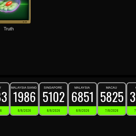
Truth
Y
MALAYSIA SIANG
SINGAPORE
MALAYSIA
MACAU
83
1986
5102
6851
5825
3
26
8/8/2026
8/8/2026
8/8/2026
7/8/2026
7