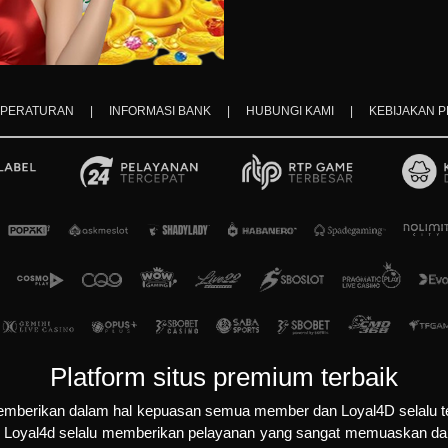
PERATURAN
|
INFORMASI BANK
|
HUBUNGI KAMI
|
KEBIJAKAN P
Platform situs premium terbaik
emberikan dalam hal kepuasan semua member dan Loyal4D selalu t
 Loyal4d selalu memberikan pelayanan yang sangat memuaskan dan 