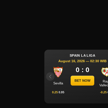
UEFA CHAMPIONS LEAGUE
QUALIFIERS
August 12, 2026 — 01:30 WIB
0 : 0
Previous
BET NOW
SK Sturm
Fener
Graz
-0.5
0.95
0.5
0