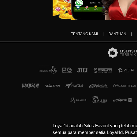
TENTANG KAMI
|
BANTUAN
|
Loyal4d adalah
Situs Favorit
yang telah m
semua para member setia Loyal4d. Pusat