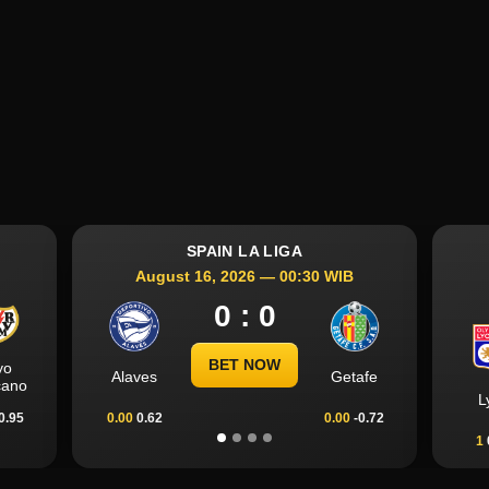
UEFA CHAMPIONS LEAGUE
QUALIFIERS
August 12, 2026 — 01:15 WIB
0 : 0
BET NOW
Slovan
bahce
Mjallby
Bodo
Bratislava
.87
0.5
0.83
-0.5
0.99
0.7