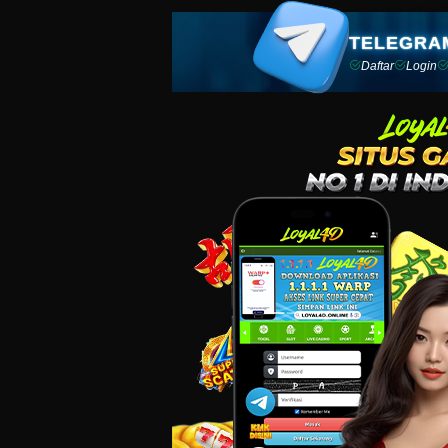
TELEGRA
Daftar
Login