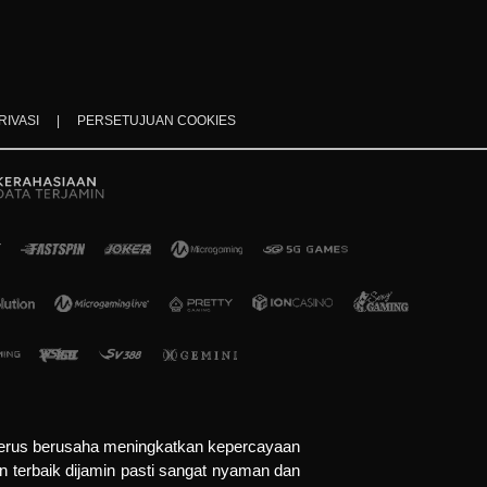
RIVASI
|
PERSETUJUAN COOKIES
erus berusaha meningkatkan kepercayaan
terbaik dijamin pasti sangat nyaman dan