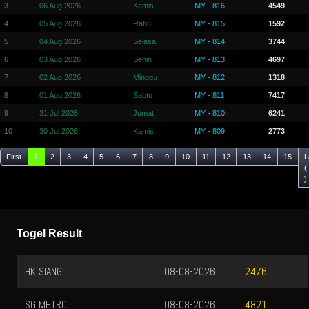
3
06 Aug 2026
Kamis
MY - 816
4549
4
05 Aug 2026
Rabu
MY - 815
1592
5
04 Aug 2026
Selasa
MY - 814
3744
6
03 Aug 2026
Senin
MY - 813
4697
7
02 Aug 2026
Minggu
MY - 812
1318
8
01 Aug 2026
Sabtu
MY - 811
7417
9
31 Jul 2026
Jumat
MY - 810
6241
10
30 Jul 2026
Kamis
MY - 809
2773
First
1
2
3
4
5
6
7
8
9
10
11
12
13
14
15
L
(
)
Togel Result
HK SIANG
08-08-2026
2476
SG METRO
08-08-2026
4821