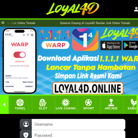
ar Judi Online Terbaik
Selamat Datang di Loyal4D Bandar Judi Online Terbaik
TOGEL
SLOT
LIVE CASINO
SPORT
ARCADE
SABU