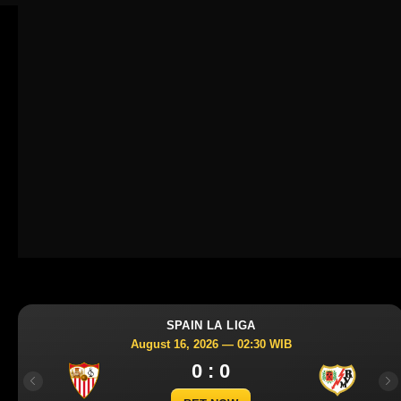
SPAIN LA LIGA
August 16, 2026 — 02:30 WIB
0 : 0
Previous
Nex