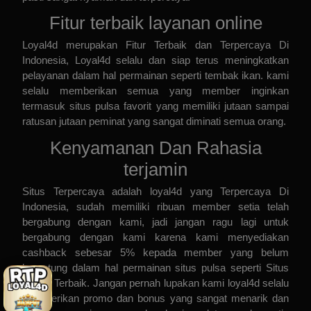
Fitur terbaik layanan online
Loyal4d merupakan
Fitur
Terbaik dan Terpercaya Di
Indonesia, Loyal4d selalu dan siap terus meningkatkan
pelayanan dalam hal permainan seperti
tembak ikan
. kami
selalu memberikan semua yang member inginkan
termasuk situs pulsa favorit yang memiliki jutaan sampai
ratusan jutaan peminat yang sangat diminati semua orang.
Kenyamanan Dan Rahasia
terjamin
Situs Terpercaya adalah
loyal4d
yang Terpercaya Di
Indonesia, sudah memiliki ribuan member setia telah
bergabung dengan kami, jadi jangan ragu lagi untuk
bergabung dengan kami karena kami menyediakan
cashback sebesar 5% kepada member yang belum
beruntung dalam hal permainan
situs pulsa
seperti
Situs
Online Terbaik
. Jangan pernah lupakan kami loyal4d selalu
memberikan promo dan bonus yang sangat menarik dan