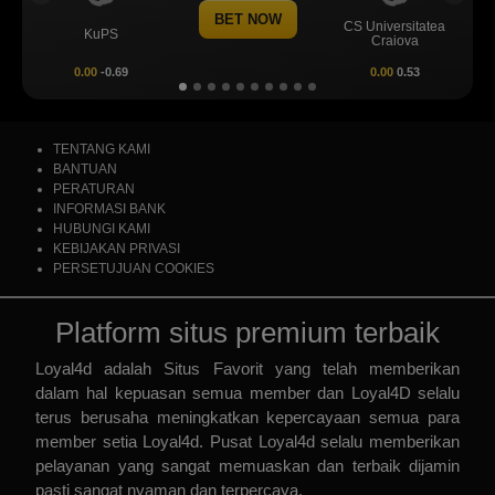
BET NOW
CS Universitatea
PS
Maccabi Tel Aviv (
Craiova
-0.69
0.00
0.53
0.25
0.72
TENTANG KAMI
BANTUAN
PERATURAN
INFORMASI BANK
HUBUNGI KAMI
KEBIJAKAN PRIVASI
PERSETUJUAN COOKIES
Platform situs premium terbaik
Loyal4d adalah
Situs Favorit
yang telah memberikan
dalam hal kepuasan semua member dan Loyal4D selalu
terus berusaha meningkatkan kepercayaan semua para
member setia Loyal4d. Pusat Loyal4d selalu memberikan
pelayanan yang sangat memuaskan dan terbaik dijamin
pasti sangat nyaman dan terpercaya.