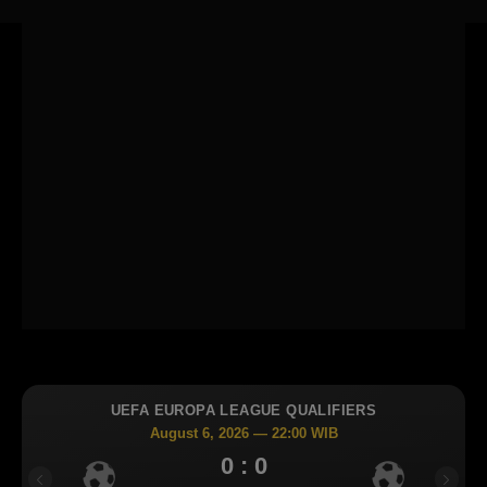
UEFA EUROPA LEAGUE QUALIFIERS
UEF
August 6, 2026 — 22:00 WIB
0 : 0
Previous
Next