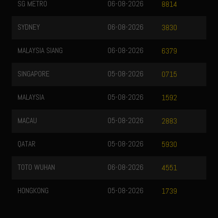
SG METRO
06-08-2026
8814
SYDNEY
06-08-2026
3830
MALAYSIA SIANG
06-08-2026
6379
SINGAPORE
05-08-2026
0715
MALAYSIA
05-08-2026
1592
MACAU
05-08-2026
2883
QATAR
05-08-2026
5930
TOTO WUHAN
06-08-2026
4551
HONGKONG
05-08-2026
1739