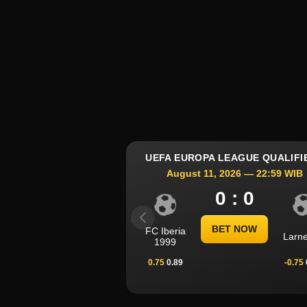
Ji Xiang Ru Yi
Fort
UEFA CHAMPIONS LEAGUE
QUALIFIERS
August 12, 2026 — 00:00 WIB
0 : 0
Previous
BET NOW
Kauno
Din
Zalgiris
Zag
-1.25
1.00
1.25
Lucky - 88 Diamond
Luc