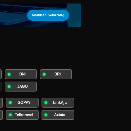
Mainkan Sekarang
iamond
Wealth - 88 Drum
BNI
BRI
JAGO
GOPAY
LinkAja
Telkomsel
Axiata
en Drum
Gold Panda