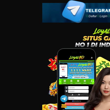
TELEGRA
Daftar
Login
Wealth - 88 Flower
Weal
Fortune - Rolling
Fort
Riches