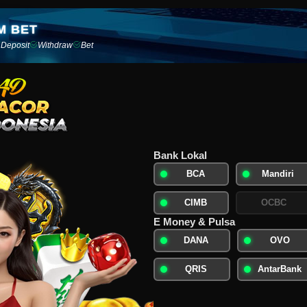
M BET
Deposit
Withdraw
Bet
th - 88 Riches
Wealth - 88 Treasures
Wealth - 88 D
Bank Lokal
BCA
Mandiri
CIMB
OCBC
E Money & Pulsa
DANA
OVO
QRIS
AntarBank
une - Infinite
Fortune - Dazzling
Fortune - Gold
Treasure
Diamond