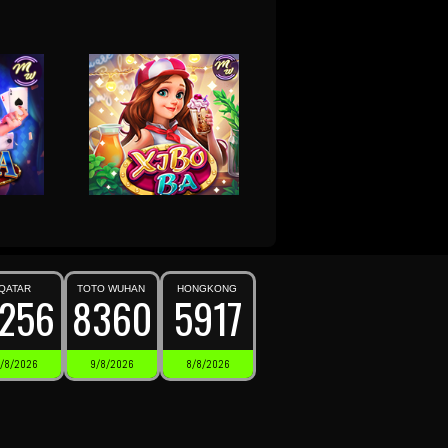
E
Xi Bo Ba
QATAR
TOTO WUHAN
HONGKONG
256
8360
5917
/8/2026
9/8/2026
8/8/2026
 Cai
Lucky - 88 Flower