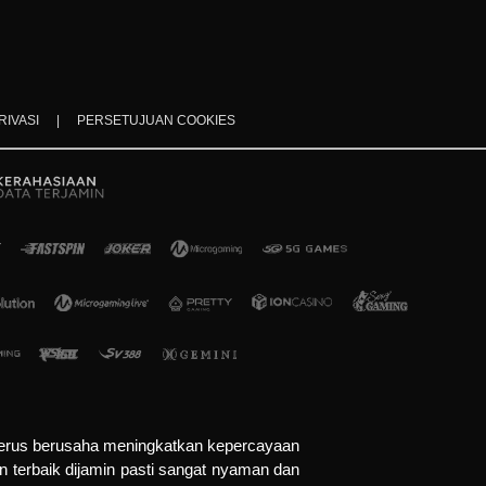
RIVASI
|
PERSETUJUAN COOKIES
asure
Golden Toad
h
erus berusaha meningkatkan kepercayaan
terbaik dijamin pasti sangat nyaman dan