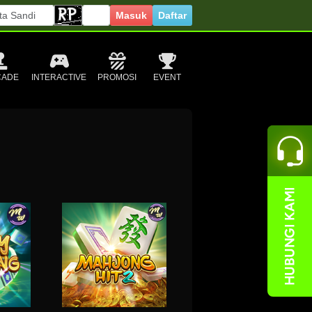
Masuk
Daftar
CADE
INTERACTIVE
PROMOSI
EVENT