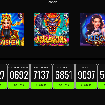
Panda
5 CaiShen
5 Dragons
Mega AC
Y
MALAYSIA SIANG
SINGAPORE
MALAYSIA
MACAU
27
0692
7137
6851
9097
5
26
9/8/2026
9/8/2026
8/8/2026
8/8/2026
8
lawed Heroes
Happy Farm
Duo Fu Duo