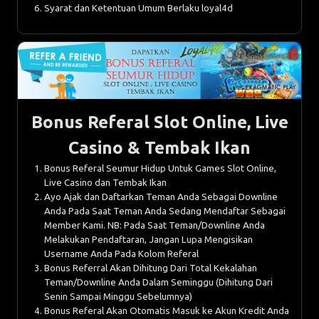
Syarat dan Ketentuan Umum Berlaku
loyal4d
Bonus Referal Slot Online, Live
Casino & Tembak Ikan
Bonus Referal Seumur Hidup Untuk Games Slot Online,
Live Casino dan Tembak Ikan
Ayo Ajak dan Daftarkan Teman Anda Sebagai Downline
Anda Pada Saat Teman Anda Sedang Mendaftar Sebagai
Member Kami. NB: Pada Saat Teman/Downline Anda
Melakukan Pendaftaran, Jangan Lupa Mengisikan
Username Anda Pada Kolom Referal
Bonus Referral Akan Dihitung Dari Total Kekalahan
Teman/Downline Anda Dalam Seminggu (Dihitung Dari
Senin Sampai Minggu Sebelumnya)
Bonus Referal Akan Otomatis Masuk ke Akun Kredit Anda