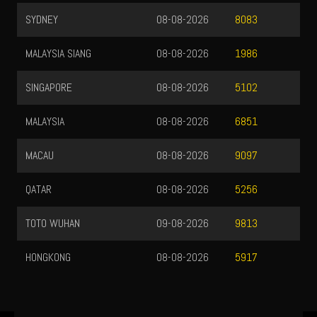
SYDNEY
08-08-2026
8083
MALAYSIA SIANG
08-08-2026
1986
SINGAPORE
08-08-2026
5102
MALAYSIA
08-08-2026
6851
MACAU
08-08-2026
9097
QATAR
08-08-2026
5256
TOTO WUHAN
09-08-2026
9813
HONGKONG
08-08-2026
5917