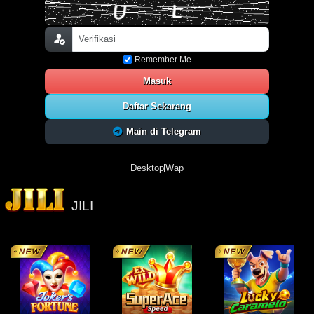
Remember Me
Masuk
Daftar Sekarang
Main di Telegram
Desktop
Wap
JILI