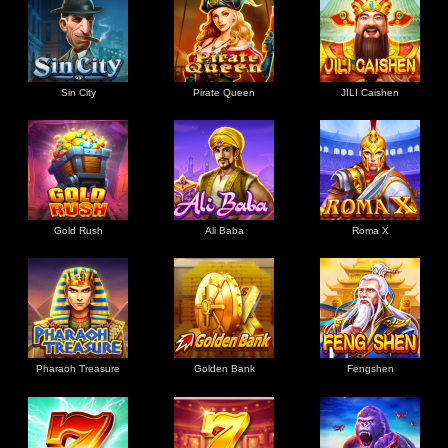
Sin City
Pirate Queen
JILI Caishen
Gold Rush
Ali Baba
Roma X
Pharaoh Treasure
Golden Bank
Fengshen