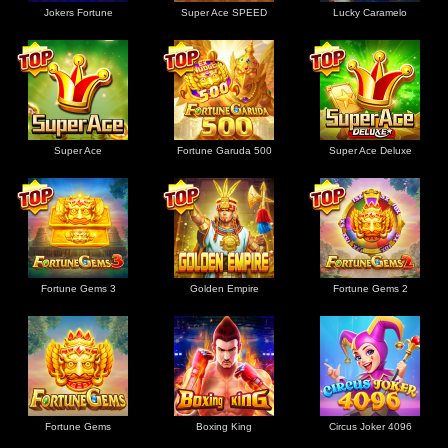
Jokers Fortune
Super Ace SPEED
Lucky Caramelo
Super Ace
Fortune Garuda 500
Super Ace Deluxe
Fortune Gems 3
Golden Empire
Fortune Gems 2
Fortune Gems
Boxing King
Circus Joker 4096