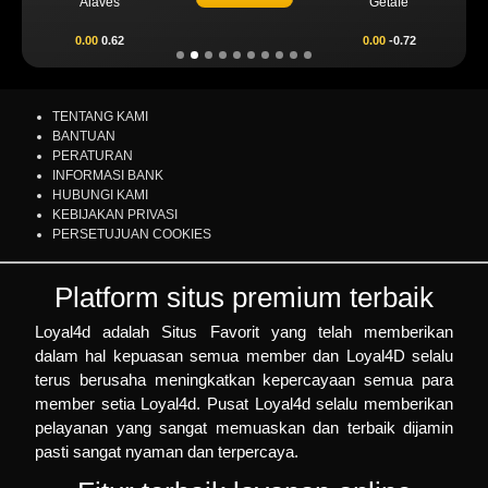
Alaves
Getafe
0.00
0.62
0.00
-0.72
TENTANG KAMI
BANTUAN
PERATURAN
INFORMASI BANK
HUBUNGI KAMI
KEBIJAKAN PRIVASI
PERSETUJUAN COOKIES
Platform situs premium terbaik
Loyal4d adalah
Situs Favorit
yang telah memberikan
dalam hal kepuasan semua member dan Loyal4D selalu
terus berusaha meningkatkan kepercayaan semua para
member setia Loyal4d. Pusat Loyal4d selalu memberikan
pelayanan yang sangat memuaskan dan terbaik dijamin
pasti sangat nyaman dan terpercaya.