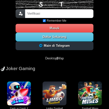
Remember Me
Masuk
Daftar Sekarang
Main di Telegram
Desktop
Wap
Joker Gaming
Cash or Crash 2
Limbo Football
Football Mines