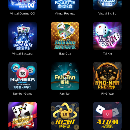
Virtual Domino QQ
Virtual Roulette
Virtual Sic Bo
Virtual Baccarat
Bau Cua
Tai Xiu
Number Game
Fan Tan
RNG War