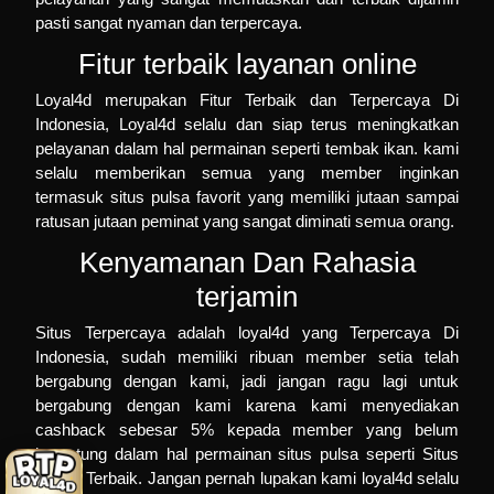
pasti sangat nyaman dan terpercaya.
Fitur terbaik layanan online
Loyal4d merupakan
Fitur
Terbaik dan Terpercaya Di
Indonesia, Loyal4d selalu dan siap terus meningkatkan
pelayanan dalam hal permainan seperti
tembak ikan
. kami
selalu memberikan semua yang member inginkan
termasuk situs pulsa favorit yang memiliki jutaan sampai
ratusan jutaan peminat yang sangat diminati semua orang.
Kenyamanan Dan Rahasia
terjamin
Situs Terpercaya adalah
loyal4d
yang Terpercaya Di
Indonesia, sudah memiliki ribuan member setia telah
bergabung dengan kami, jadi jangan ragu lagi untuk
bergabung dengan kami karena kami menyediakan
cashback sebesar 5% kepada member yang belum
beruntung dalam hal permainan
situs pulsa
seperti
Situs
Online Terbaik
. Jangan pernah lupakan kami loyal4d selalu