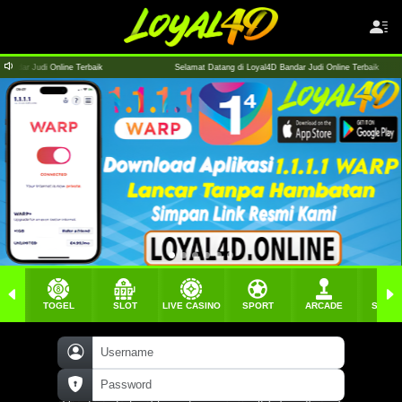
 Online Terbaik
Selamat Datang di Loyal4D Bandar Judi Online Terbaik
TOGEL
SLOT
LIVE CASINO
SPORT
ARCADE
SABU