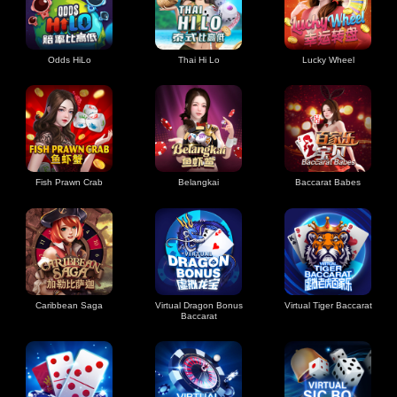
Odds HiLo
Thai Hi Lo
Lucky Wheel
Fish Prawn Crab
Belangkai
Baccarat Babes
Caribbean Saga
Virtual Dragon Bonus
Virtual Tiger Baccarat
Baccarat