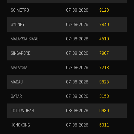
SG METRO
07-08-2026
9123
SYDNEY
07-08-2026
7440
MALAYSIA SIANG
07-08-2026
4519
SINGAPORE
07-08-2026
7907
MALAYSIA
07-08-2026
7218
MACAU
07-08-2026
5825
QATAR
07-08-2026
3158
TOTO WUHAN
08-08-2026
6989
HONGKONG
07-08-2026
6011